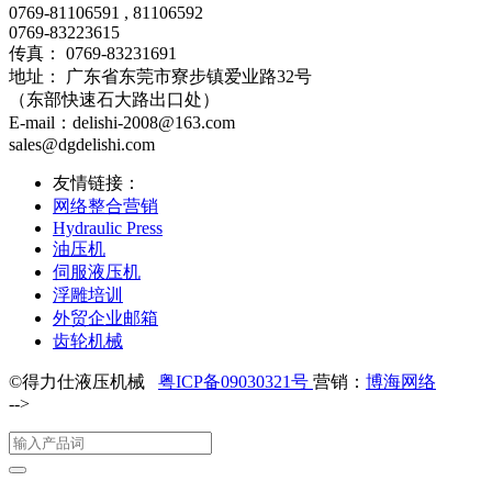
0769-81106591 , 81106592
0769-83223615
传真： 0769-83231691
地址： 广东省东莞市寮步镇爱业路32号
（东部快速石大路出口处）
E-mail：delishi-2008@163.com
sales@dgdelishi.com
友情链接：
网络整合营销
Hydraulic Press
油压机
伺服液压机
浮雕培训
外贸企业邮箱
齿轮机械
©得力仕液压机械
粤ICP备09030321号
营销：
博海网络
-->