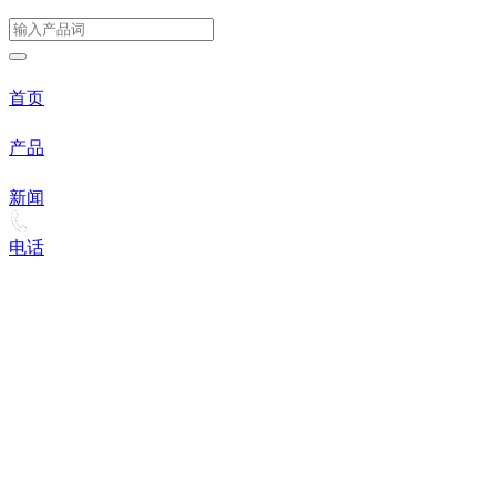
首页
产品
新闻
电话