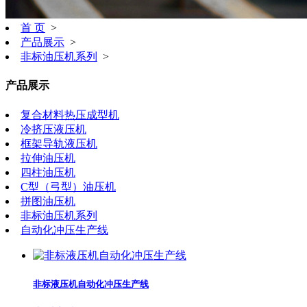
首 页
>
产品展示
>
非标油压机系列
>
产品展示
复合材料热压成型机
冷挤压液压机
框架导轨液压机
拉伸油压机
四柱油压机
C型（弓型）油压机
拼图油压机
非标油压机系列
自动化冲压生产线
非标液压机自动化冲压生产线