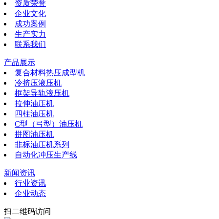
资质荣誉
企业文化
成功案例
生产实力
联系我们
产品展示
复合材料热压成型机
冷挤压液压机
框架导轨液压机
拉伸油压机
四柱油压机
C型（弓型）油压机
拼图油压机
非标油压机系列
自动化冲压生产线
新闻资讯
行业资讯
企业动态
扫二维码访问