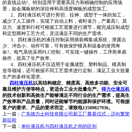
的直线运动?。特别适用于需要高压力和精确控制的应用场
景，如金属板材的深拉伸和高强度钢板的成型加工。
2、四柱液压机可进行剪切、拉伸、成型于一体的加工，
减少了人工操作，实现了自动上料，省时省力，产量高?。其
压力、速度和行程可根据工艺需要进行调节，能完成压制成型
和定型两种工艺方式，灵活满足不同的生产需求。
3、四柱液压机的液压控制采用插装阀集成系统，泄露点
少、冲击小、动作可靠，可有效保护模具和设备的使用寿
命?。电气系统采用PLC控制，可实现一键操作，工序简单易
操作，提高了生产效率。
4、四柱液压机不仅适用于金属成型、塑料制品、模具制
造等领域，还可根据不同工艺需求进行定制，满足工业大批量
生产的多样化需求。
四柱液压机
以其结构稳定、精度高、高效多功能、安全可
靠且维护方便等特点，更适合工业大批量生产。
得力仕液压机
的技术创新和高效生产能够满足不同行业的生产需求，提高生
产效率和产品质量，同时还能够节约能源和保护环境。可根据
客户的要求、产品的要求而定，请致电13509827936。
上一篇：
广东德力士科技有限公司新工厂奠基仪式：迈向繁荣
新征程
下一篇：
单柱液压机与四柱液压机之间的区别