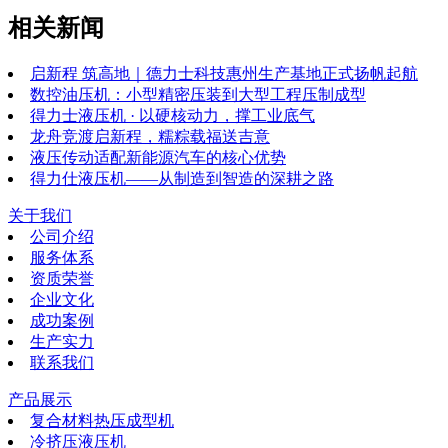
相关新闻
启新程 筑高地｜德力士科技惠州生产基地正式扬帆起航
数控油压机：小型精密压装到大型工程压制成型
得力士液压机 · 以硬核动力，撑工业底气
龙舟竞渡启新程，糯粽载福送吉意
液压传动适配新能源汽车的核心优势
得力仕液压机——从制造到智造的深耕之路
关于我们
公司介绍
服务体系
资质荣誉
企业文化
成功案例
生产实力
联系我们
产品展示
复合材料热压成型机
冷挤压液压机