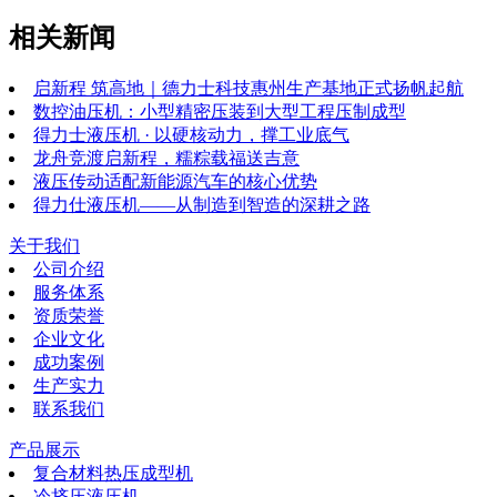
相关新闻
启新程 筑高地｜德力士科技惠州生产基地正式扬帆起航
数控油压机：小型精密压装到大型工程压制成型
得力士液压机 · 以硬核动力，撑工业底气
龙舟竞渡启新程，糯粽载福送吉意
液压传动适配新能源汽车的核心优势
得力仕液压机——从制造到智造的深耕之路
关于我们
公司介绍
服务体系
资质荣誉
企业文化
成功案例
生产实力
联系我们
产品展示
复合材料热压成型机
冷挤压液压机